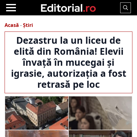
Search
for:
Acasă
-
Știri
Dezastru la un liceu de
elită din România! Elevii
învață în mucegai și
igrasie, autorizația a fost
retrasă pe loc