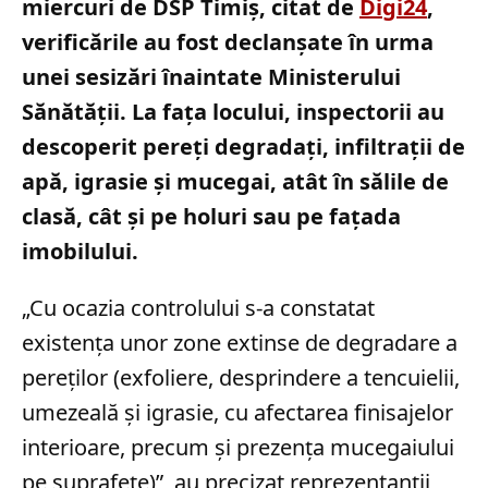
miercuri de DSP Timiș, citat de
Digi24
,
verificările au fost declanșate în urma
unei sesizări înaintate Ministerului
Sănătății. La fața locului, inspectorii au
descoperit pereți degradați, infiltrații de
apă, igrasie și mucegai, atât în sălile de
clasă, cât și pe holuri sau pe fațada
imobilului.
„Cu ocazia controlului s-a constatat
existenţa unor zone extinse de degradare a
pereţilor (exfoliere, desprindere a tencuielii,
umezeală şi igrasie, cu afectarea finisajelor
interioare, precum şi prezenţa mucegaiului
pe suprafeţe)”, au precizat reprezentanții