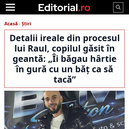
Search
for:
Acasă
-
Știri
Detalii ireale din procesul
lui Raul, copilul găsit în
geantă: „Îi băgau hârtie
în gură cu un băț ca să
tacă”