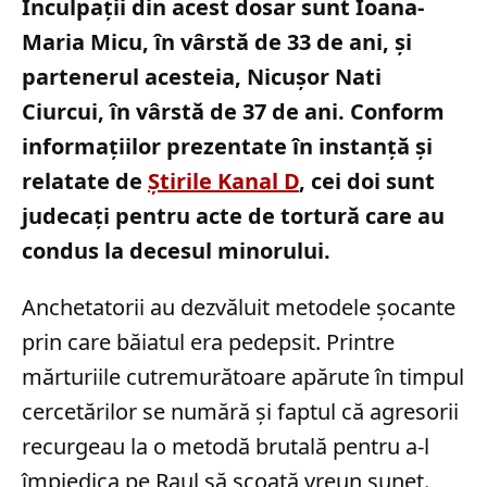
Inculpații din acest dosar sunt Ioana-
Maria Micu, în vârstă de 33 de ani, și
partenerul acesteia, Nicușor Nati
Ciurcui, în vârstă de 37 de ani. Conform
informațiilor prezentate în instanță și
relatate de
Știrile Kanal D
, cei doi sunt
judecați pentru acte de tortură care au
condus la decesul minorului.
Anchetatorii au dezvăluit metodele șocante
prin care băiatul era pedepsit. Printre
mărturiile cutremurătoare apărute în timpul
cercetărilor se numără și faptul că agresorii
recurgeau la o metodă brutală pentru a-l
împiedica pe Raul să scoată vreun sunet.