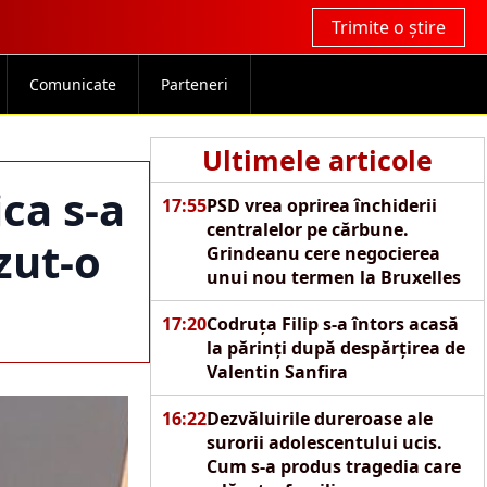
Trimite o știre
Comunicate
Parteneri
Ultimele articole
ica s-a
17:55
PSD vrea oprirea închiderii
centralelor pe cărbune.
zut-o
Grindeanu cere negocierea
unui nou termen la Bruxelles
17:20
Codruța Filip s-a întors acasă
la părinți după despărțirea de
Valentin Sanfira
16:22
Dezvăluirile dureroase ale
surorii adolescentului ucis.
Cum s-a produs tragedia care