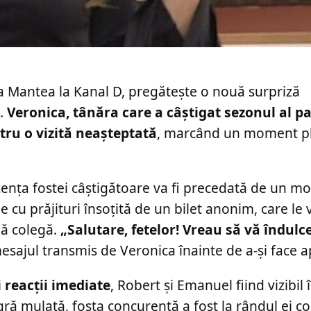
a Mantea la Kanal D, pregătește o nouă surpriză
6.
Veronica, tânăra care a câștigat sezonul al pa
tru o vizită neașteptată
, marcând un moment pl
zența fostei câștigătoare va fi precedată de un 
e cu prăjituri însoțită de un bilet anonim, care le 
uă colegă.
„Salutare, fetelor! Vreau să vă îndulce
mesajul transmis de Veronica înainte de a-și face ap
i reacții imediate
, Robert și Emanuel fiind vizibil 
ră mulată, fosta concurentă a fost la rândul ei co