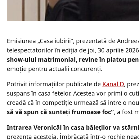
Emisiunea „Casa iubirii”, prezentată de Andree
telespectatorilor în ediția de joi, 30 aprilie 202
show-ului matrimonial, revine în platou pen
emoție pentru actualii concurenți.
Potrivit informațiilor publicate de
Kanal D
, pre
suspans în casa fetelor. Acestea vor primi o cuti
creadă că în competiție urmează să intre o no
să vă spun că sunteți frumoase foc”
, a fost 
Intrarea Veronicăi în casa băieților va stârn
prezența acesteia. Îmbrăcată într-o rochie neag