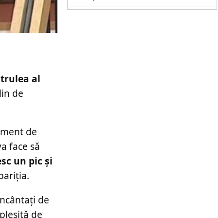
copil de doi ani
trulea al
in de
moment de
va face să
sc un pic și
ariția.
încântați de
pleșită de