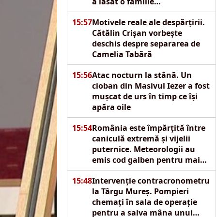
a lăsat o familie
îngenuncheată de durere
15:57
Motivele reale ale despărțirii.
Cătălin Crișan vorbește
deschis despre separarea de
Camelia Tabără
15:56
Atac nocturn la stână. Un
cioban din Masivul Iezer a fost
mușcat de urs în timp ce își
apăra oile
15:54
România este împărțită între
caniculă extremă și vijelii
puternice. Meteorologii au
emis cod galben pentru mai
multe regiuni
15:48
Intervenție contracronometru
la Târgu Mureș. Pompieri
chemați în sala de operație
pentru a salva mâna unui