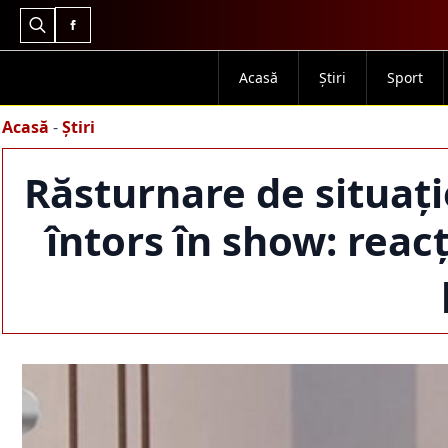
Search
for:
Acasă
Știri
Sport
Acasă
-
Știri
Răsturnare de situație
întors în show: reac