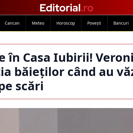
Cancan
Meteo
Horoscop
Povești
Bancuri
 în Casa Iubirii! Veron
ția băieților când au vă
pe scări