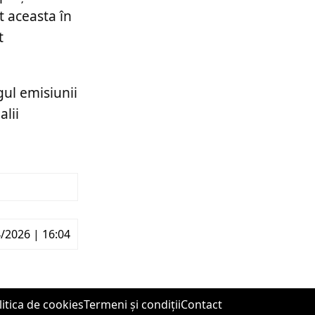
t aceasta în
t
gul emisiunii
alii
/2026 | 16:04
litica de cookies
Termeni și condiții
Contact