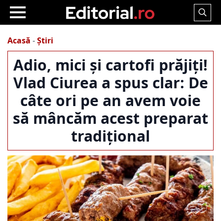
Search
for:
Acasă
-
Știri
Adio, mici și cartofi prăjiți!
Vlad Ciurea a spus clar: De
câte ori pe an avem voie
să mâncăm acest preparat
tradițional