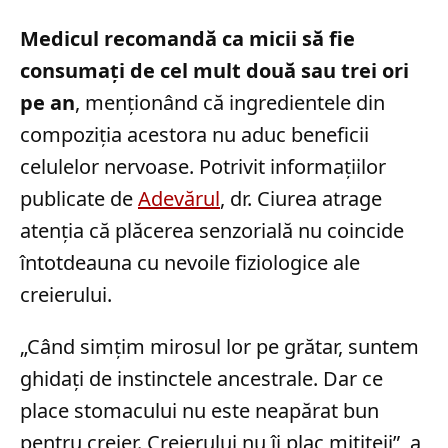
Medicul recomandă ca micii să fie
consumați de cel mult două sau trei ori
pe an
, menționând că ingredientele din
compoziția acestora nu aduc beneficii
celulelor nervoase. Potrivit informațiilor
publicate de
Adevărul
, dr. Ciurea atrage
atenția că plăcerea senzorială nu coincide
întotdeauna cu nevoile fiziologice ale
creierului.
„Când simțim mirosul lor pe grătar, suntem
ghidați de instinctele ancestrale. Dar ce
place stomacului nu este neapărat bun
pentru creier. Creierului nu îi plac mititeii”, a