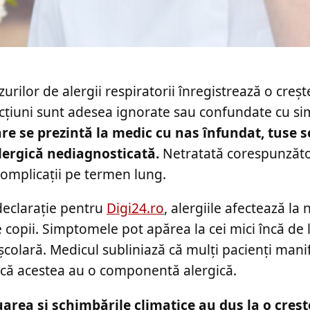
rilor de alergii respiratorii înregistrează o creșt
ecțiuni sunt adesea ignorate sau confundate cu sim
care se prezintă la medic cu nas înfundat, tuse 
 alergică nediagnosticată.
Netratată corespunzăto
complicații pe termen lung.
declarație pentru
Digi24.ro
, alergiile afectează la 
 copii. Simptomele pot apărea la cei mici încă de 
 școlară. Medicul subliniază că mulți pacienți mani
ti că acestea au o componentă alergică.
rea și schimbările climatice au dus la o creșt