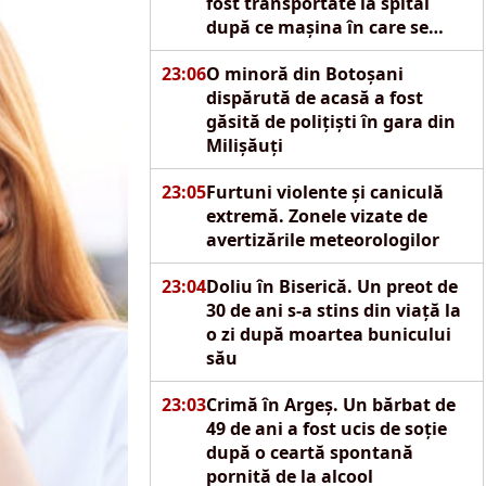
fost transportate la spital
după ce mașina în care se
aflau s-a izbit de un pod
23:06
O minoră din Botoșani
dispărută de acasă a fost
găsită de polițiști în gara din
Milișăuți
23:05
Furtuni violente și caniculă
extremă. Zonele vizate de
avertizările meteorologilor
23:04
Doliu în Biserică. Un preot de
30 de ani s-a stins din viață la
o zi după moartea bunicului
său
23:03
Crimă în Argeș. Un bărbat de
49 de ani a fost ucis de soție
după o ceartă spontană
pornită de la alcool