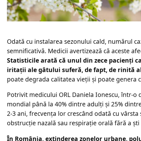
Odată cu instalarea sezonului cald, numărul cazu
semnificativă. Medicii avertizează că aceste af
Statisticile arată că unul din zece pacienți 
iritații ale gâtului suferă, de fapt, de rinită
poate degrada calitatea vieții și poate genera 
Potrivit medicului ORL Daniela Ionescu, într-o 
mondial până la 40% dintre adulți și 25% dintre
2-3 ani, frecvența lor crescând odată cu vârsta
obstrucție nazală sau respirație orală fără a ș
În România, extinderea zonelor urbane, polua