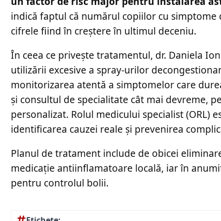
un factor de risc major pentru instalarea as
indică faptul că numărul copiilor cu simptome de
cifrele fiind în creștere în ultimul deceniu.
În ceea ce privește tratamentul, dr. Daniela Io
utilizării excesive a spray-urilor decongestion
monitorizarea atentă a simptomelor care durea
și consultul de specialitate cât mai devreme, p
personalizat. Rolul medicului specialist (ORL) es
identificarea cauzei reale și prevenirea complic
Planul de tratament include de obicei eliminarea
medicație antiinflamatoare locală, iar în anumi
pentru controlul bolii.
Etichete: