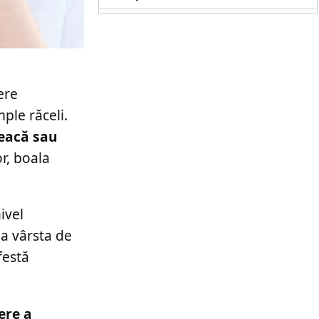
ere
ple răceli.
seacă sau
r, boala
nivel
la vârsta de
festă
ere a