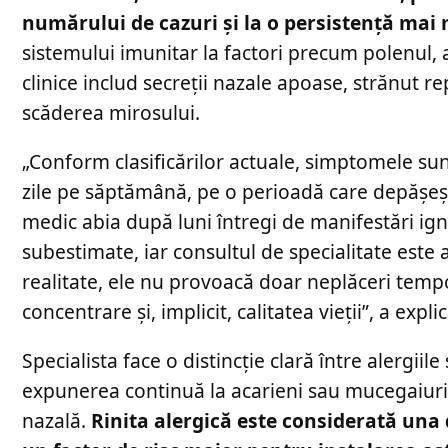
numărului de cazuri și la o persistență mai
sistemului imunitar la factori precum polenul, a
clinice includ secreții nazale apoase, strănut 
scăderea mirosului.
„Conform clasificărilor actuale, simptomele su
zile pe săptămână, pe o perioadă care depășeșt
medic abia după luni întregi de manifestări ig
subestimate, iar consultul de specialitate est
realitate, ele nu provoacă doar neplăceri tempo
concentrare și, implicit, calitatea vieții”, a exp
Specialista face o distincție clară între alergii
expunerea continuă la acarieni sau mucegaiuri.
nazală.
Rinita alergică este considerată una d