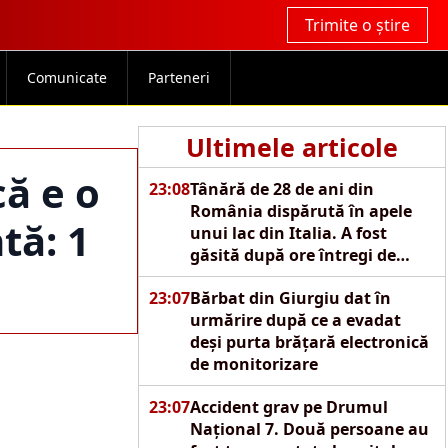
Trimite o știre
Comunicate
Parteneri
Ultimele articole
că e o
23:08
Tânără de 28 de ani din
România dispărută în apele
tă: 1
unui lac din Italia. A fost
găsită după ore întregi de
căutări
23:07
Bărbat din Giurgiu dat în
urmărire după ce a evadat
deși purta brățară electronică
de monitorizare
23:07
Accident grav pe Drumul
Național 7. Două persoane au