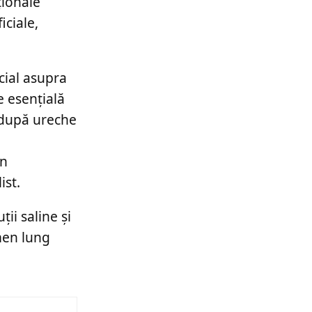
ționale
iciale,
cial asupra
e esențială
 după ureche
în
ist.
ii saline și
rmen lung