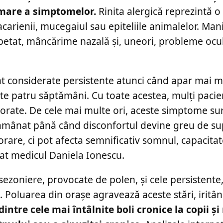
 mare a simptomelor.
Rinita alergică reprezintă o 
carienii, mucegaiul sau epiteliile animalelor. Mani
repetat, mâncărime nazală și, uneori, probleme ocu
nt considerate persistente atunci când apar mai m
e patru săptămâni. Cu toate acestea, mulți pacien
norate. De cele mai multe ori, aceste simptome su
e amânat până când disconfortul devine greu de su
rare, ci pot afecta semnificativ somnul, capacita
licat medicul Daniela Ionescu.
le sezoniere, provocate de polen, și cele persistent
 Poluarea din orașe agravează aceste stări, irit
intre cele mai întâlnite boli cronice la copii și