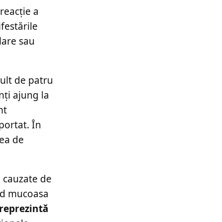
reacție a
festările
lare sau
ult de patru
ți ajung la
nt
portat. În
tea de
e, cauzate de
ând mucoasa
 reprezintă