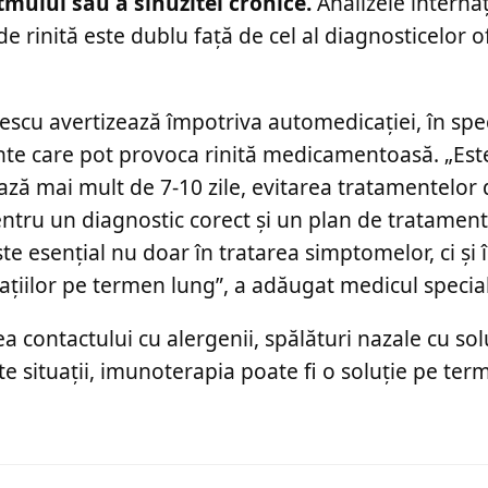
tmului sau a sinuzitei cronice.
Analizele interna
 rinită este dublu față de cel al diagnosticelor of
nescu avertizează împotriva automedicației, în spe
ante care pot provoca rinită medicamentoasă. „Est
ză mai mult de 7-10 zile, evitarea tratamentelor
entru un diagnostic corect și un plan de tratament
te esențial nu doar în tratarea simptomelor, ci și 
ațiilor pe termen lung”, a adăugat medicul special
 contactului cu alergenii, spălături nazale cu soluț
te situații, imunoterapia poate fi o soluție pe te