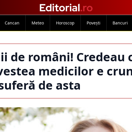
Cancan
Meteo
Horoscop
Povești
Bancuri
ii de români! Credeau 
vestea medicilor e crun
 suferă de asta