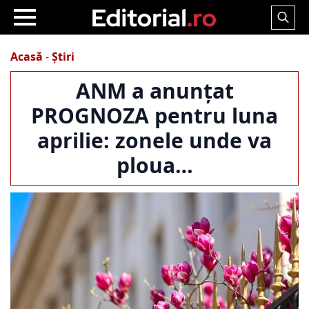
Search
for:
Acasă
-
Știri
ANM a anunțat
PROGNOZA pentru luna
aprilie: zonele unde va
ploua…