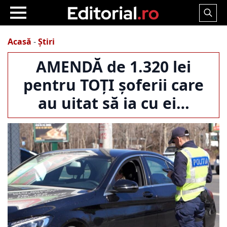
Search
for:
Acasă
-
Știri
AMENDĂ de 1.320 lei
pentru TOȚI șoferii care
au uitat să ia cu ei…