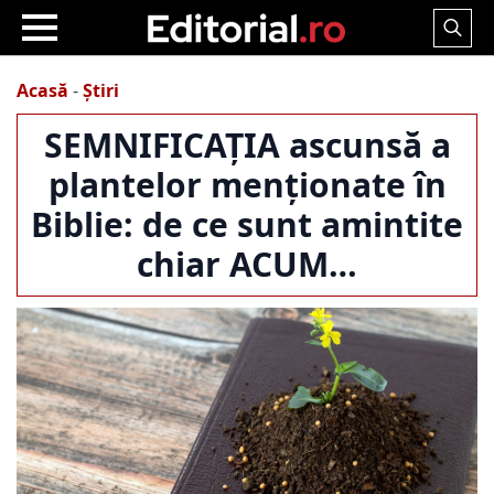
Search
for:
Acasă
-
Știri
SEMNIFICAȚIA ascunsă a
plantelor menționate în
Biblie: de ce sunt amintite
chiar ACUM…