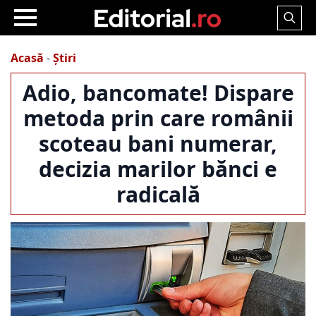
Search
for:
Acasă
-
Știri
Adio, bancomate! Dispare
metoda prin care românii
scoteau bani numerar,
decizia marilor bănci e
radicală