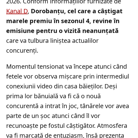
2026. Conform informațiilor furnizate de
Kanal D
,
Dorobanțu, cel care a câștigat
marele premiu în sezonul 4, revine în
emisiune pentru o vizită neanunțată
care va tulbura liniștea actualilor
concurenți.
Momentul tensionat va începe atunci când
fetele vor observa mișcare prin intermediul
conexiunii video din casa băieților. Deși
prima lor bănuială va fi că o nouă
concurentă a intrat în joc, tânărele vor avea
parte de un șoc atunci când îl vor
recunoaște pe fostul câștigător. Atmosfera
va fi marcată de entuziasm, însă prezența