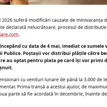
i 2026 suferă modificări cauzate de minivacanța d
este declarată nelucrătoare, procesul de distribuție
iare.com
.
ncepând cu data de 4 mai, imediat ce sumele v
Publice. Poștașii vor distribui plățile către be
are au optat pentru plata pe card își vor primi 
șnuit.
ensionari cu venituri lunare de până la 3.000 de le
imentar. Prima tranșă a acestui ajutor, de maximu
ua parte să fie acordată în decembrie, înainte de