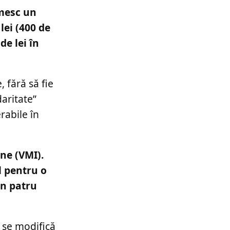
imesc un
 lei (400 de
de lei în
, fără să fie
aritate”
rabile în
une (VMI).
l pentru o
in patru
e se modifică