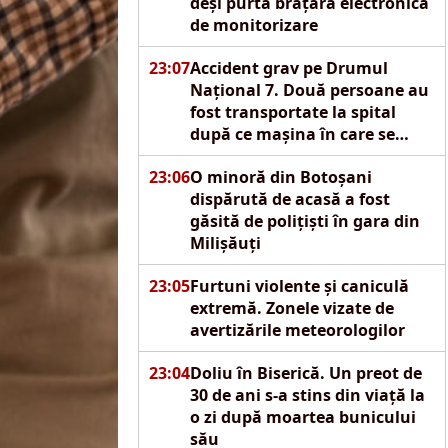
deși purta brățară electronică
de monitorizare
23:07
Accident grav pe Drumul
Național 7. Două persoane au
fost transportate la spital
după ce mașina în care se
aflau s-a izbit de un pod
23:06
O minoră din Botoșani
dispărută de acasă a fost
găsită de polițiști în gara din
Milișăuți
23:05
Furtuni violente și caniculă
extremă. Zonele vizate de
avertizările meteorologilor
23:04
Doliu în Biserică. Un preot de
30 de ani s-a stins din viață la
o zi după moartea bunicului
său