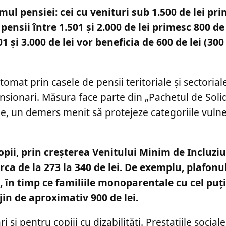
ul pensiei: cei cu venituri sub 1.500 de lei pr
u pensii între 1.501 și 2.000 de lei primesc 800 de
1 și 3.000 de lei vor beneficia de 600 de lei (300 
mat prin casele de pensii teritoriale și sectoriale
sionari. Măsura face parte din „Pachetul de Solid
iale, un demers menit să protejeze categoriile vulne
copii, prin creșterea Venitului Minim de Incluzi
a de la 273 la 340 de lei. De exemplu, plafonu
ei, în timp ce familiile monoparentale cu cel puț
jin de aproximativ 900 de lei.
i pentru copiii cu dizabilități. Prestațiile social