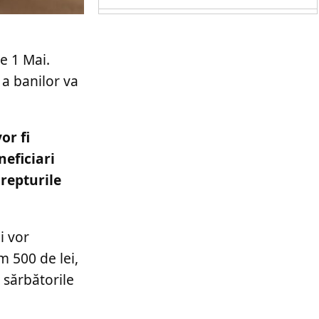
e 1 Mai.
 a banilor va
or fi
neficiari
drepturile
i vor
m 500 de lei,
 sărbătorile