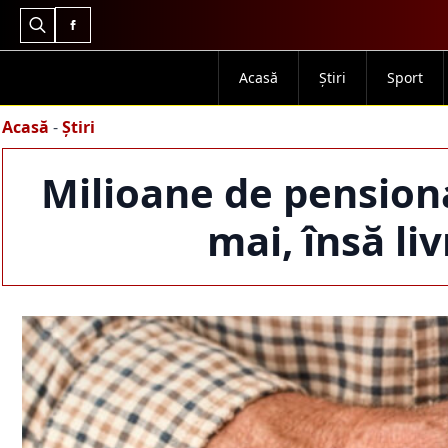
Search
for:
Acasă
Știri
Sport
Acasă
-
Știri
Milioane de pension
mai, însă li