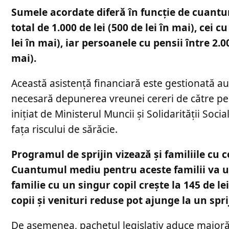
Sumele acordate diferă în funcție de cuantum
total de 1.000 de lei (500 de lei în mai), cei c
lei în mai), iar persoanele cu pensii între 2.00
mai).
Această asistență financiară este gestionată auto
necesară depunerea vreunei cereri de către pen
inițiat de Ministerul Muncii și Solidarității Soc
fața riscului de sărăcie.
Programul de sprijin vizează și familiile cu 
Cuantumul mediu pentru aceste familii va urc
familie cu un singur copil crește la 145 de l
copii și venituri reduse pot ajunge la un spri
De asemenea, pachetul legislativ aduce majorări ș