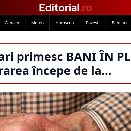
Cancan
Meteo
Horoscop
Povești
Bancuri
ari primesc BANI ÎN PL
vrarea începe de la…