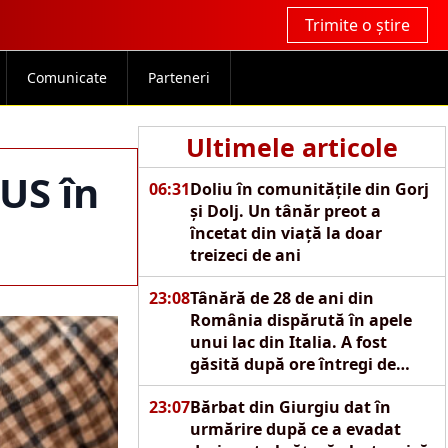
Trimite o știre
Comunicate
Parteneri
Ultimele articole
US în
06:31
Doliu în comunitățile din Gorj
și Dolj. Un tânăr preot a
încetat din viață la doar
treizeci de ani
23:08
Tânără de 28 de ani din
România dispărută în apele
unui lac din Italia. A fost
găsită după ore întregi de
căutări
23:07
Bărbat din Giurgiu dat în
urmărire după ce a evadat