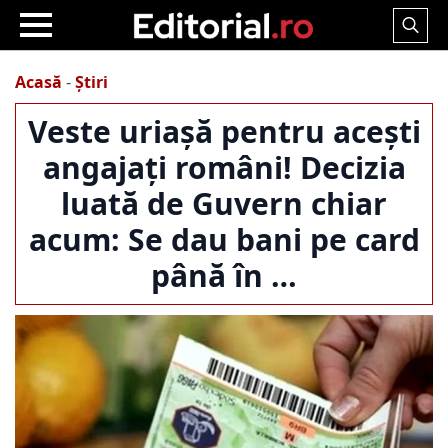
Search
for:
Acasă
-
Știri
Veste uriașă pentru acești
angajați români! Decizia
luată de Guvern chiar
acum: Se dau bani pe card
până în …