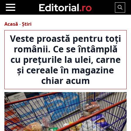
Search
for:
Acasă
-
Știri
Veste proastă pentru toți
românii. Ce se întâmplă
cu prețurile la ulei, carne
și cereale în magazine
chiar acum