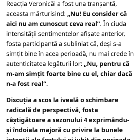
Reacția Veronicăi a fost una tranșantă,
aceasta mărturisind:
„Nu! Eu consider că
aici nu am cunoscut ceva real”
. În ciuda
intensității sentimentelor afișate anterior,
fosta participantă a subliniat că, deși s-a
simțit bine în acea perioadă, nu mai crede în
autenticitatea legăturii lor:
„Nu, pentru că
m-am simțit foarte bine cu el, chiar dacă
n-a fost real”
.
Discuția a scos la iveală o schimbare
radicală de perspectivă, fosta
câștigătoare a sezonului 4 exprimându-
și îndoiala majoră cu privire la bunele
intenții ale fostului ei iubit din perioada