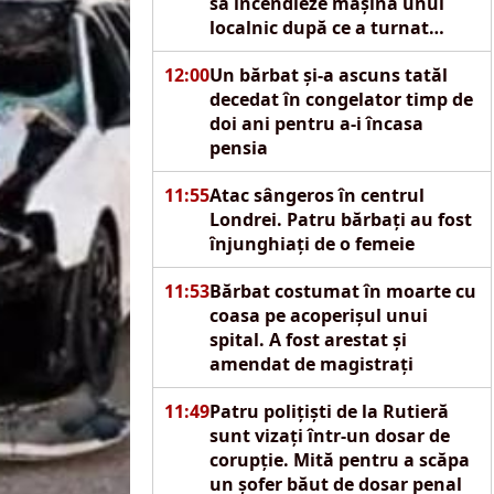
să incendieze mașina unui
localnic după ce a turnat
motorină pe autoturism
12:00
Un bărbat și-a ascuns tatăl
decedat în congelator timp de
doi ani pentru a-i încasa
pensia
11:55
Atac sângeros în centrul
Londrei. Patru bărbați au fost
înjunghiați de o femeie
11:53
Bărbat costumat în moarte cu
coasa pe acoperișul unui
spital. A fost arestat și
amendat de magistrați
11:49
Patru polițiști de la Rutieră
sunt vizați într-un dosar de
corupție. Mită pentru a scăpa
un șofer băut de dosar penal