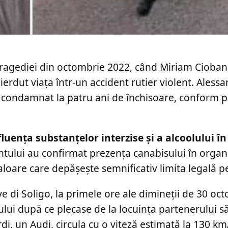
zul tragediei din octombrie 2022, când Miriam Cioba
ierdut viața într-un accident rutier violent. Aless
st condamnat la patru ani de închisoare, conform p
nfluența substanțelor interzise și a alcoolului 
entului au confirmat prezența canabisului în orga
valoare care depășește semnificativ limita legală p
ve di Soligo, la primele ore ale dimineții de 30 oc
i după ce plecase de la locuința partenerului s
i, un Audi, circula cu o viteză estimată la 130 k