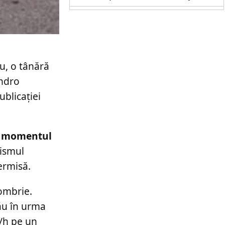
nu, o tânără
andro
ublicației
în momentul
nismul
ermisă.
tombrie.
ău în urma
m/h pe un