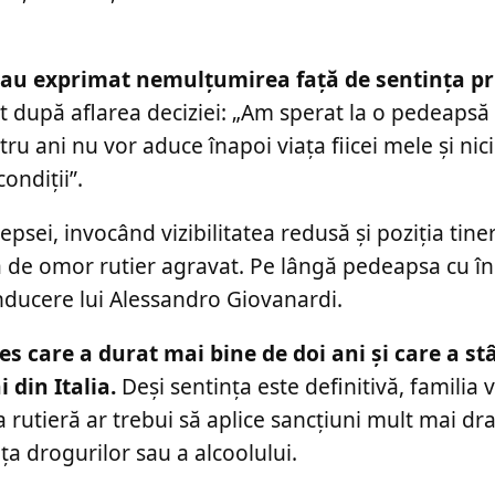
 și-au exprimat nemulțumirea față de sentința p
t după aflarea deciziei: „Am sperat la o pedeapsă
tru ani nu vor aduce înapoi viața fiicei mele și nic
ondiții”.
sei, invocând vizibilitatea redusă și poziția tine
ia de omor rutier agravat. Pe lângă pedeapsa cu î
onducere lui Alessandro Giovanardi.
es care a durat mai bine de doi ani și care a st
din Italia.
Deși sentința este definitivă, familia v
 rutieră ar trebui să aplice sancțiuni mult mai dra
nța drogurilor sau a alcoolului.