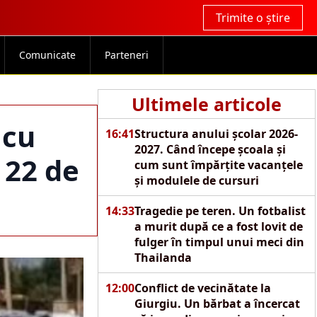
Trimite o știre
Comunicate
Parteneri
Ultimele articole
 cu
16:41
Structura anului școlar 2026-
2027. Când începe școala și
 22 de
cum sunt împărțite vacanțele
și modulele de cursuri
14:33
Tragedie pe teren. Un fotbalist
a murit după ce a fost lovit de
fulger în timpul unui meci din
Thailanda
12:00
Conflict de vecinătate la
Giurgiu. Un bărbat a încercat