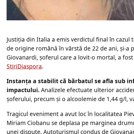
Justiția din Italia a emis verdictul final în ca
de origine română în vârstă de 22 de ani, și-a p
Giovanardi, șoferul care a lovit-o mortal, a fo
StiriDiaspora
.
Instanța a stabilit că bărbatul se afla sub i
impactului.
Analizele efectuate ulterior accid
șoferului, precum și o alcoolemie de 1,44 g/l, 
Tragicul eveniment a avut loc în localitatea Pie
Miriam Ciobanu se deplasa pe marginea drumulu
unei dispute. Autoturismul condus de Giovanard