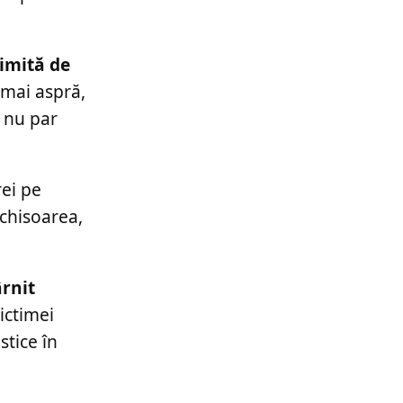
rimită de
 mai aspră,
i nu par
rei pe
nchisoarea,
ârnit
ictimei
stice în