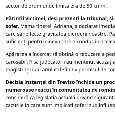
sector de drum unde limita era de 50 km/h.
Părinții victimei, deși prezenți la tribunal,
șofer.
Mama tinerei, Adriana, a declarat imedia
care să reflecte gravitatea pierderii noastre. Pa
suficienți pentru cineva care a condus în acele c
Apărarea a încercat să obțină o reducere a pedep
carosabil, însă judecătorii au menținut acuzaț
magistrații i-au anulat definitiv permisul de c
Decizia instanței din Treviso închide un proc
numeroase reacții în comunitatea de români 
consideră că legislația actuală privind siguranța
cazurile în care sunt implicați șoferi sub influe