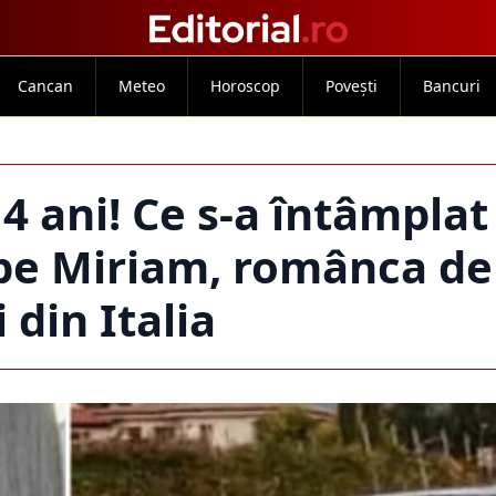
Cancan
Meteo
Horoscop
Povești
Bancuri
 4 ani! Ce s-a întâmplat
 pe Miriam, românca de
 din Italia