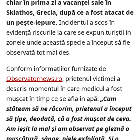
chiar în prima zi a vacanței sale în
Skiathos, Grecia, după ce a fost atacat de
un pește-iepure.
Incidentul a scos în
evidență riscurile la care se expun turiștii în
zonele unde această specie a început să fie
observată tot mai des.
Conform informațiilor furnizate de
Observatornews.ro
, prietenul victimei a
descris momentul în care medicul a fost
mușcat în timp ce se afla în apă:
„Cum
stăteam să ne răcorim, prietenul a început
să ţipe, deodată, că a fost muşcat de ceva.
Am ieşit la mal şi am observat pe gleznă o
muşcătură, sânge, piele exfoliată. Şi o