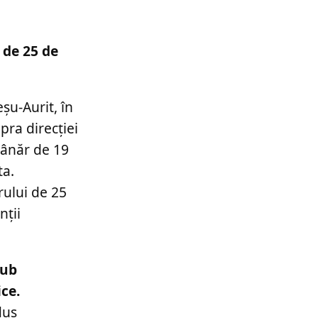
l de 25 de
eşu-Aurit, în
pra direcţiei
tânăr de 19
ta.
rului de 25
nții
sub
ce.
dus