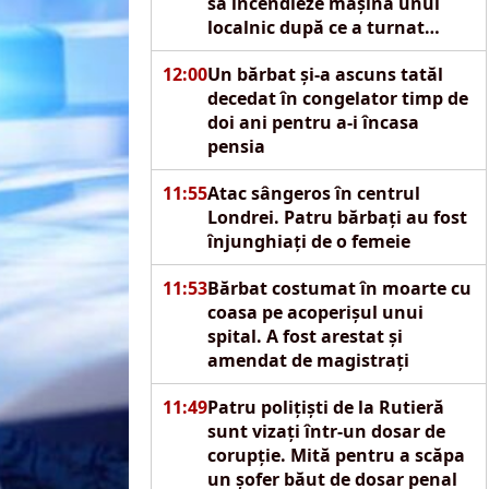
să incendieze mașina unui
localnic după ce a turnat
motorină pe autoturism
12:00
Un bărbat și-a ascuns tatăl
decedat în congelator timp de
doi ani pentru a-i încasa
pensia
11:55
Atac sângeros în centrul
Londrei. Patru bărbați au fost
înjunghiați de o femeie
11:53
Bărbat costumat în moarte cu
coasa pe acoperișul unui
spital. A fost arestat și
amendat de magistrați
11:49
Patru polițiști de la Rutieră
sunt vizați într-un dosar de
corupție. Mită pentru a scăpa
un șofer băut de dosar penal