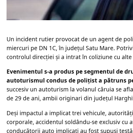
Un incident rutier provocat de un agent de poli
miercuri pe DN 1C, în județul Satu Mare. Potriv
controlul direcției și a intrat în coliziune cu a
Evenimentul s-a produs pe segmentul de drum
autoturismul condus de polițist a pătruns p
succesiv un autoturism la volanul căruia se afl
de 29 de ani, ambii originari din județul Harghi
Deși impactul a implicat trei vehicule, autorită
corporale, accidentul soldându-se exclusiv cu av
conducătorii auto implicați au fost supuși testă