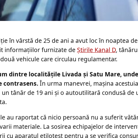
ție în vârstă de 25 de ani a avut loc în noaptea de
it informațiilor furnizate de
Știrile Kanal D
, tânăru
lte două vehicule care circulau regulamentar.
 dintre localitățile Livada și Satu Mare, und
e contrasens.
În urma manevrei, mașina acestuia 
a un tânăr de 19 ani și o autoutilitară condusă de
ta.
țile au raportat că nicio persoană nu a suferit văt
arii materiale. La sosirea echipajelor de intervenț
rii cu aparatul etilotest pentru a se verifica cons