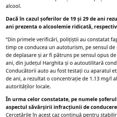
alcool.
Dacă în cazul șoferilor de 19 și 29 de ani rez
ani prezenta o alcoolemie ridicată, respectiv
”Din primele verificări, poliţiştii au constatat f
timp ce conducea un autoturism, pe sensul de m
de deplasare şi ar fi pătruns pe sensul opus d
ani, din judeţul Harghita şi o autoutilitară con
Conducătorii auto au fost testaţi cu aparatul eti
de ani, a rezultat o concentraţie de 1.13 mg/l a
autorităților locale.
În urma celor constatate, pe numele șoferulu
aspectul săvârşirii infracţiunii de conducere
Cercetările în acest caz continuă pentru stabili