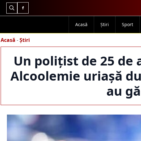
Search
for:
Acasă
Știri
Sport
Acasă
-
Știri
Un polițist de 25 de
Alcoolemie uriașă du
au găs