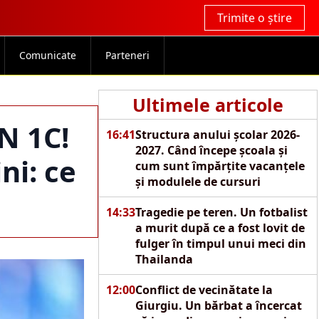
Trimite o știre
Comunicate
Parteneri
Ultimele articole
N 1C!
16:41
Structura anului școlar 2026-
2027. Când începe școala și
ni: ce
cum sunt împărțite vacanțele
și modulele de cursuri
14:33
Tragedie pe teren. Un fotbalist
a murit după ce a fost lovit de
fulger în timpul unui meci din
Thailanda
12:00
Conflict de vecinătate la
Giurgiu. Un bărbat a încercat