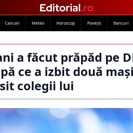
Cancan
Meteo
Horoscop
Povești
Bancuri
 ani a făcut prăpăd pe D
pă ce a izbit două mași
it colegii lui