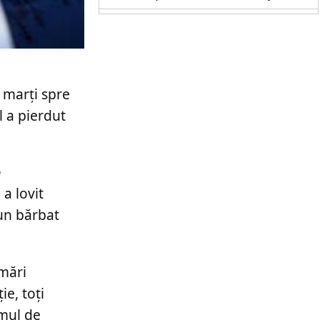
 marți spre
l a pierdut
e
a lovit
 un bărbat
ămări
ie, toți
umul de