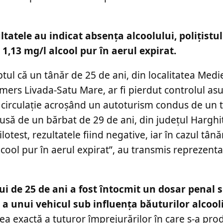
ultatele au indicat absența alcoolului, polițistu
 1,13 mg/l alcool pur în aerul expirat.
aptul că un tânăr de 25 de ani, din localitatea Medi
ers Livada-Satu Mare, ar fi pierdut controlul asu
e circulaţie acroşând un autoturism condus de un 
dusă de un bărbat de 29 de ani, din judeţul Harghi
lotest, rezultatele fiind negative, iar în cazul tână
lcool pur în aerul expirat”, au transmis reprezenta
i de 25 de ani a fost întocmit un dosar penal 
 a unui vehicul sub influenţa băuturilor alcooli
rea exactă a tuturor împrejurărilor în care s-a pro