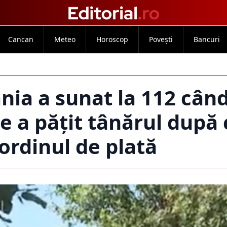
Cancan
Meteo
Horoscop
Povești
Bancuri
ia a sunat la 112 când
Ce a pățit tânărul după 
 ordinul de plată