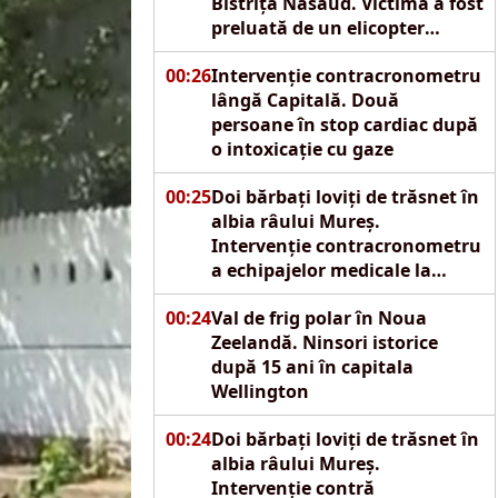
Bistrița Năsăud. Victima a fost
preluată de un elicopter
SMURD
00:26
Intervenție contracronometru
lângă Capitală. Două
persoane în stop cardiac după
o intoxicație cu gaze
00:25
Doi bărbați loviți de trăsnet în
albia râului Mureș.
Intervenție contracronometru
a echipajelor medicale la
Reghin
00:24
Val de frig polar în Noua
Zeelandă. Ninsori istorice
după 15 ani în capitala
Wellington
00:24
Doi bărbați loviți de trăsnet în
albia râului Mureș.
Intervenție contră