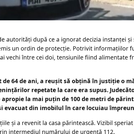
e autorități după ce a ignorat decizia instanței și 
emis un ordin de protecție. Potrivit informațiilor f
i vechi între cei doi, tensiunile fiind alimentate 
de 64 de ani, a reușit să obțină în justiție o 
enințărilor repetate la care era supus. Judecăto
e apropie la mai puțin de 100 de metri de părin
 și evacuat din imobilul în care locuiau împreun
cțiile și a revenit la casa părintească. Vizibil speria
r prin intermediul numărului de urgență 112.