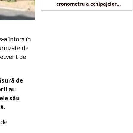
cronometru a echipajelor
SMURD la Reghin
s-a întors în
urnizate de
frecvent de
măsură de
rii au
tele său
ă.
t de