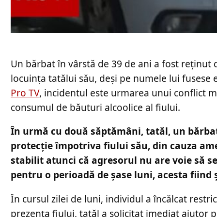
Un bărbat în vârstă de 39 de ani a fost reținut d
locuința tatălui său, deși pe numele lui fusese 
Pro TV
, incidentul este urmarea unui conflict ma
consumul de băuturi alcoolice al fiului.
În urmă cu două săptămâni, tatăl, un bărbat 
protecție împotriva fiului său, din cauza am
stabilit atunci că agresorul nu are voie să s
pentru o perioadă de șase luni, acesta fiind
În cursul zilei de luni, individul a încălcat restri
prezența fiului, tatăl a solicitat imediat ajuto