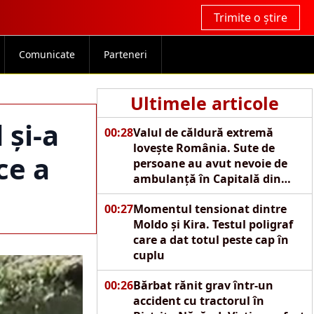
Trimite o știre
Comunicate
Parteneri
Ultimele articole
 și-a
00:28
Valul de căldură extremă
lovește România. Sute de
ce a
persoane au avut nevoie de
ambulanță în Capitală din
cauza caniculei
00:27
Momentul tensionat dintre
Moldo și Kira. Testul poligraf
care a dat totul peste cap în
cuplu
00:26
Bărbat rănit grav într-un
accident cu tractorul în