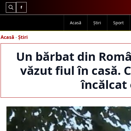
Search
for:
Acasă
Știri
Sport
Acasă
-
Știri
Un bărbat din Român
văzut fiul în casă. 
încălcat