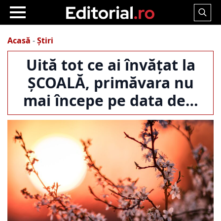
Search
for:
Acasă
-
Știri
Uită tot ce ai învățat la
ȘCOALĂ, primăvara nu
mai începe pe data de…