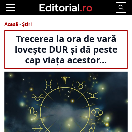
Search
for:
Acasă
-
Știri
Trecerea la ora de vară
lovește DUR și dă peste
cap viața acestor…