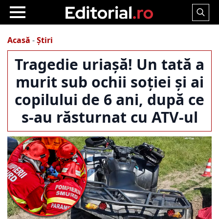
Search
for:
Acasă
-
Știri
Tragedie uriașă! Un tată a
murit sub ochii soției și ai
copilului de 6 ani, după ce
s-au răsturnat cu ATV-ul