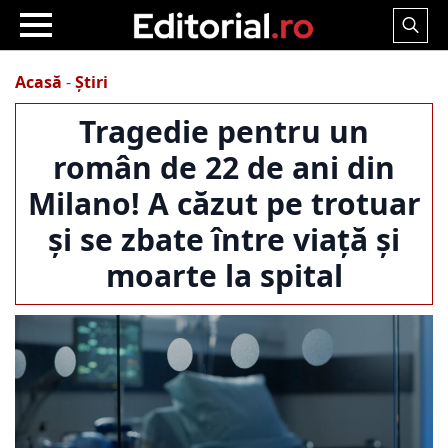
Search
for:
Acasă
-
Știri
Tragedie pentru un
român de 22 de ani din
Milano! A căzut pe trotuar
și se zbate între viață și
moarte la spital