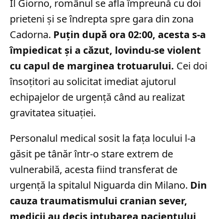
Il Giorno, românul se afla împreună cu doi
prieteni și se îndrepta spre gara din zona
Cadorna.
Puțin după ora 02:00, acesta s-a
împiedicat și a căzut, lovindu-se violent
cu capul de marginea trotuarului.
Cei doi
însoțitori au solicitat imediat ajutorul
echipajelor de urgență când au realizat
gravitatea situației.
Personalul medical sosit la fața locului l-a
găsit pe tânăr într-o stare extrem de
vulnerabilă, acesta fiind transferat de
urgență la spitalul Niguarda din Milano.
Din
cauza traumatismului cranian sever,
medicii au decis intubarea pacientului,