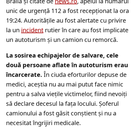
Brăila și citate de
news.ro
, apelul la numărul
unic de urgență 112 a fost recepționat la ora
19:24. Autoritățile au fost alertate cu privire
la un
incident
rutier în care au fost implicate
un autoturism și un camion cu remorcă.
La sosirea echipajelor de salvare, cele
două persoane aflate în autoturism erau
încarcerate.
În ciuda eforturilor depuse de
medici, aceștia nu au mai putut face nimic
pentru a salva viețile victimelor, fiind nevoiți
să declare decesul la fața locului. Șoferul
camionului a fost găsit conștient și nu a
necesitat îngrijiri medicale.