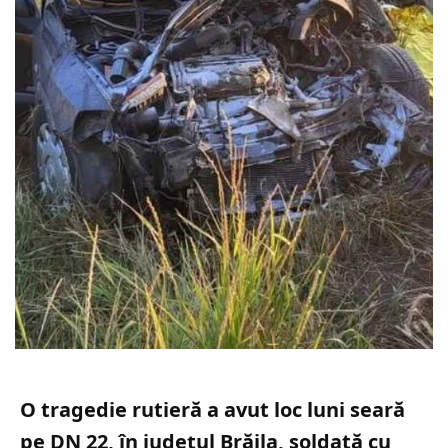
O tragedie rutieră a avut loc luni seară
pe DN 22, în județul Brăila, soldată cu