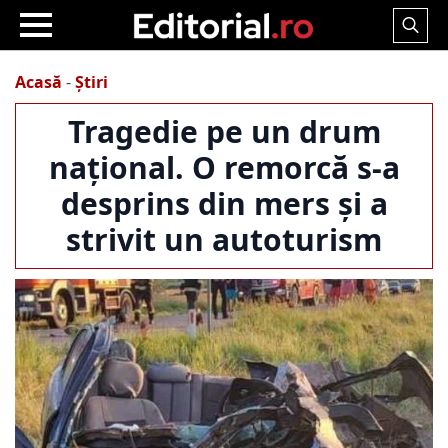
Search
for:
Acasă
-
Știri
Tragedie pe un drum
național. O remorcă s-a
desprins din mers și a
strivit un autoturism