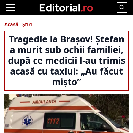
Search
for:
Acasă
-
Știri
Tragedie la Brașov! Ștefan
a murit sub ochii familiei,
după ce medicii l-au trimis
acasă cu taxiul: „Au făcut
mișto”