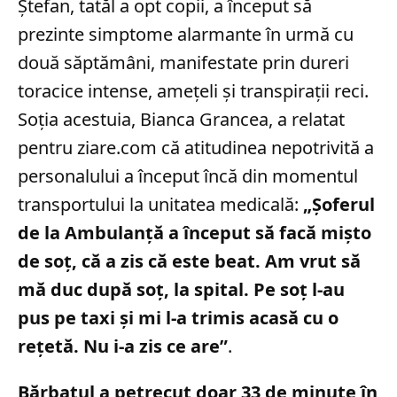
Ștefan, tatăl a opt copii, a început să
prezinte simptome alarmante în urmă cu
două săptămâni, manifestate prin dureri
toracice intense, amețeli și transpirații reci.
Soția acestuia, Bianca Grancea, a relatat
pentru ziare.com că atitudinea nepotrivită a
personalului a început încă din momentul
transportului la unitatea medicală:
„Şoferul
de la Ambulanţă a început să facă mişto
de soţ, că a zis că este beat. Am vrut să
mă duc după soţ, la spital. Pe soţ l-au
pus pe taxi şi mi l-a trimis acasă cu o
reţetă. Nu i-a zis ce are”
.
Bărbatul a petrecut doar 33 de minute în