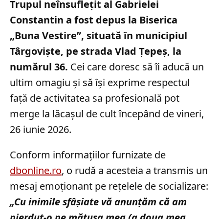
Trupul neînsuflețit al Gabrielei
Constantin a fost depus la Biserica
„Buna Vestire”, situată în municipiul
Târgoviște, pe strada Vlad Țepeș, la
numărul 36.
Cei care doresc să îi aducă un
ultim omagiu și să își exprime respectul
față de activitatea sa profesională pot
merge la lăcașul de cult începând de vineri,
26 iunie 2026.
Conform informațiilor furnizate de
dbonline.ro
, o rudă a acesteia a transmis un
mesaj emoționant pe rețelele de socializare:
„Cu inimile sfâșiate vă anunțăm că am
pierdut-o pe mătușa mea (a doua mea