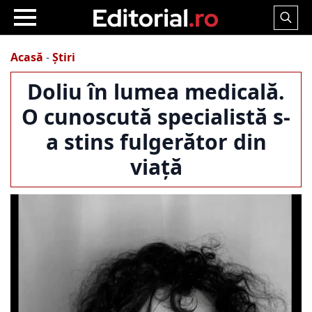
Search
for:
Acasă
-
Știri
Doliu în lumea medicală.
O cunoscută specialistă s-
a stins fulgerător din
viață