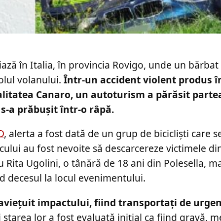
ază în Italia, în provincia Rovigo, unde un bărbat
olul volanului.
Într-un accident violent produs în
calitatea Canaro, un autoturism a părăsit parte
s-a prăbușit într-o râpă.
D
, alerta a fost dată de un grup de bicicliști care s
ocului au fost nevoite să descarcereze victimele din
u Rita Ugolini, o tânără de 18 ani din Polesella, 
d decesul la locul evenimentului.
iețuit impactului, fiind transportați de urgen
 starea lor a fost evaluată inițial ca fiind gravă, m