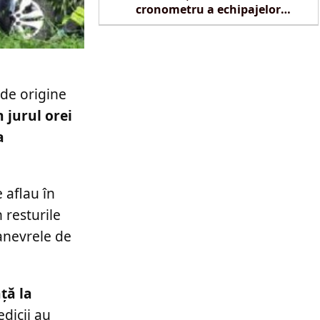
cronometru a echipajelor
SMURD la Reghin
 de origine
 jurul orei
a
e aflau în
 resturile
manevrele de
ță la
edicii au