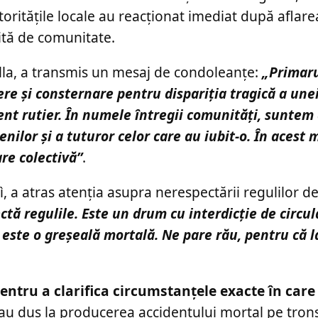
toritățile locale au reacționat imediat după aflarea
ită de comunitate.
ella, a transmis un mesaj de condoleanțe:
„Primaru
 și consternare pentru dispariția tragică a unei
nt rutier. În numele întregii comunități, suntem 
tenilor și a tuturor celor care au iubit-o. În aces
are colectivă”
.
, a atras atenția asupra nerespectării regulilor de 
tă regulile. Este un drum cu interdicție de circul
ă este o greșeală mortală. Ne pare rău, pentru că l
entru a clarifica circumstanțele exacte în care
e au dus la producerea accidentului mortal pe tro