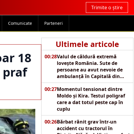
Trimite o știre
Comunicate
Parteneri
Ultimele articole
oar 18
00:28
Valul de căldură extremă
lovește România. Sute de
 praf
persoane au avut nevoie de
ambulanță în Capitală din
cauza caniculei
00:27
Momentul tensionat dintre
Moldo și Kira. Testul poligraf
care a dat totul peste cap în
cuplu
00:26
Bărbat rănit grav într-un
accident cu tractorul în