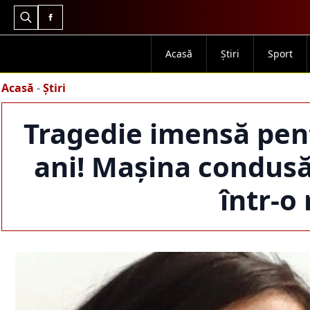
Search
for:
Acasă
Știri
Sport
Acasă
-
Știri
Tragedie imensă pent
ani! Mașina condusă
într-o 