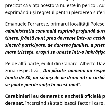
precizat că viața acestora nu este în pericol. Au
exprimându-și regretul pentru pierderea sufer
Emanuele Ferrarese, primarul localității Poles
administrația comunală exprimă profundă durere
tinere, frântă mult prea devreme într-un accide
sinceră participare, de durerea familiei, a prie
mare tristețe, orașul se unește într-o îmbrățiș
Pe de altă parte, edilul din Canaro, Alberto Davì
zona respectivă:
„Din păcate, oamenii nu respec
limita de 30, iar să ieși de pe drum într-o curb
se poate pierde viața în acest mod”
.
Carabinierii au demarat o anchetă oficială p
derapat,
încercând să stabilească factorii car