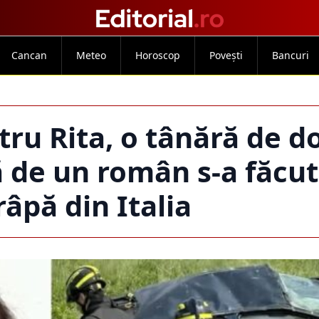
Cancan
Meteo
Horoscop
Povești
Bancuri
ru Rita, o tânără de d
 de un român s-a făcut
râpă din Italia