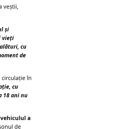
 veștii,
l și
 vieți
alături, cu
t moment de
circulație în
ație, cu
a 18 ani nu
 vehiculul a
nsonul de