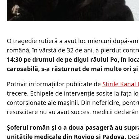
O tragedie rutieră a avut loc miercuri după-ami
română, în vârstă de 32 de ani, a pierdut contr
14:30 pe drumul de pe digul râului Po, în lo
carosabilă, s-a răsturnat de mai multe ori și 
Potrivit informațiilor publicate de
Stirile Kanal 
trecere. Echipele de intervenție sosite la fața l
contorsionate ale mașinii. Din nefericire, pentr
resuscitare nu au avut succes, medicii declarân
Șoferul român și o a doua pasageră au suprav
unitățile medicale din Rovigo și Padova.
Deși