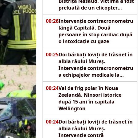
Bistrița Năsăud. Victima a fost
preluată de un elicopter
SMURD
00:26
Intervenție contracronometru
lângă Capitală. Două
persoane în stop cardiac după
o intoxicație cu gaze
00:25
Doi bărbați loviți de trăsnet în
albia râului Mureș.
Intervenție contracronometru
a echipajelor medicale la
Reghin
00:24
Val de frig polar în Noua
Zeelandă. Ninsori istorice
după 15 ani în capitala
Wellington
00:24
Doi bărbați loviți de trăsnet în
albia râului Mureș.
Intervenție contră