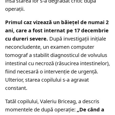
însă starea lor s-a degradat critic după
operații.
Primul caz vizează un băiețel de numai 2
ani, care a fost internat pe 17 decembrie
cu dureri severe.
După investigații inițiale
neconcludente, un examen computer
tomograf a stabilit diagnosticul de volvulus
intestinal cu necroză (răsucirea intestinelor),
fiind necesară o intervenție de urgență.
Ulterior, starea copilului s-a agravat
constant.
Tatăl copilului, Valeriu Briceag, a descris
momentele de după operație:
„De când a