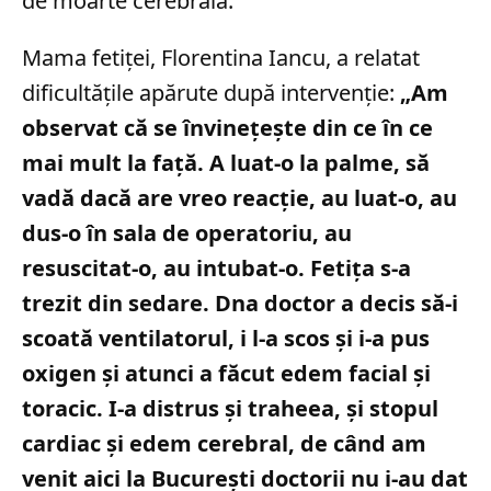
de moarte cerebrală.
Mama fetiței, Florentina Iancu, a relatat
dificultățile apărute după intervenție:
„Am
observat că se învineţeşte din ce în ce
mai mult la față. A luat-o la palme, să
vadă dacă are vreo reacţie, au luat-o, au
dus-o în sala de operatoriu, au
resuscitat-o, au intubat-o. Fetiţa s-a
trezit din sedare. Dna doctor a decis să-i
scoată ventilatorul, i l-a scos şi i-a pus
oxigen şi atunci a făcut edem facial şi
toracic. I-a distrus şi traheea, şi stopul
cardiac şi edem cerebral, de când am
venit aici la Bucureşti doctorii nu i-au dat