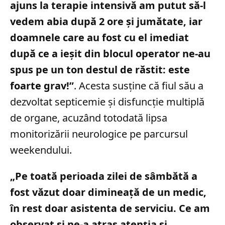
ajuns la terapie intensivă am putut să-l
vedem abia după 2 ore şi jumătate, iar
doamnele care au fost cu el imediat
după ce a ieşit din blocul operator ne-au
spus pe un ton destul de răstit: este
foarte grav!”
. Acesta susține că fiul său a
dezvoltat septicemie și disfuncție multiplă
de organe, acuzând totodată lipsa
monitorizării neurologice pe parcursul
weekendului.
„Pe toată perioada zilei de sâmbătă a
fost văzut doar dimineaţă de un medic,
în rest doar asistenta de serviciu. Ce am
observat şi ne-a atras atenţia şi