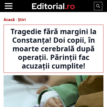
Search
for:
Acasă
-
Știri
Tragedie fără margini la
Constanța! Doi copii, în
moarte cerebrală după
operații. Părinții fac
acuzații cumplite!