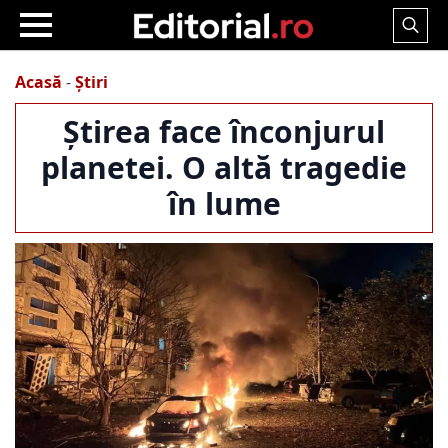
Search
for:
Acasă
-
Știri
Știrea face înconjurul
planetei. O altă tragedie
în lume