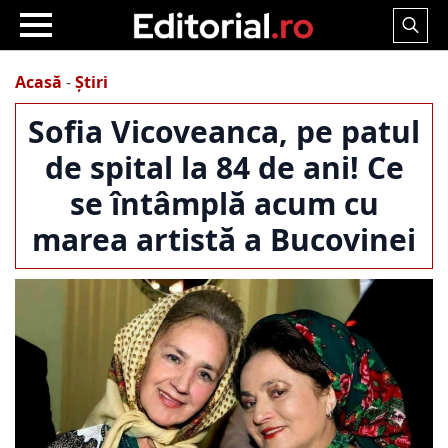
Search
for:
Acasă
-
Știri
Sofia Vicoveanca, pe patul
de spital la 84 de ani! Ce
se întâmplă acum cu
marea artistă a Bucovinei