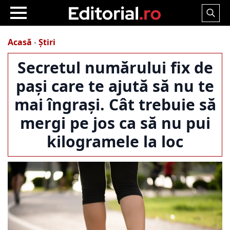
Search
for:
Acasă
-
Știri
Secretul numărului fix de
pași care te ajută să nu te
mai îngrași. Cât trebuie să
mergi pe jos ca să nu pui
kilogramele la loc