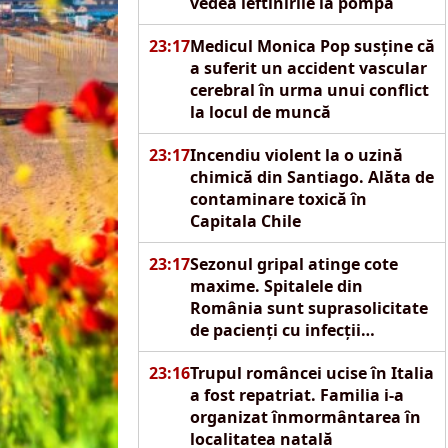
vedea ieftinirile la pompă
23:17
Medicul Monica Pop susține că
a suferit un accident vascular
cerebral în urma unui conflict
la locul de muncă
23:17
Incendiu violent la o uzină
chimică din Santiago. Alăta de
contaminare toxică în
Capitala Chile
23:17
Sezonul gripal atinge cote
maxime. Spitalele din
România sunt suprasolicitate
de pacienți cu infecții
respiratorii acute
23:16
Trupul româncei ucise în Italia
a fost repatriat. Familia i-a
organizat înmormântarea în
localitatea natală