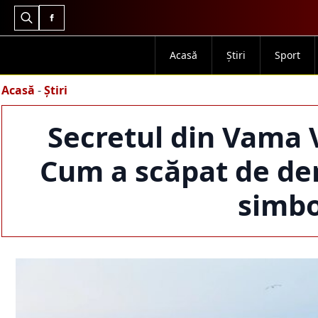
Search
for:
Acasă
Știri
Sport
Acasă
-
Știri
Secretul din Vama V
Cum a scăpat de dem
simbol