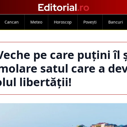
Cancan
Meteo
Horoscop
Povești
Bancuri
eche pe care puțini îl ș
olare satul care a de
ul libertății!