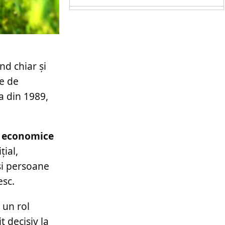
nd chiar și
te de
a din 1989,
ve economice
țial,
 și persoane
esc.
 un rol
 decisiv la