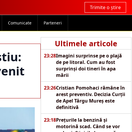
Trimite o știre
Comunicate
Parteneri
Ultimele articole
tiu:
23:28
Imagini surprinse pe o plajă
de pe litoral. Cum au fost
venit
surprinși doi tineri în apa
mării
23:26
Cristian Pomohaci rămâne în
arest preventiv. Decizia Curții
de Apel Târgu Mureș este
definitivă
23:18
Prețurile la benzină și
motorină scad. Când se vor