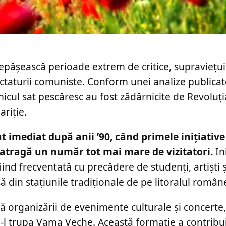
epășească perioade extrem de critice, supraviețui
ictaturii comuniste. Conform unei analize publica
micul sat pescăresc au fost zădărnicite de Revoluți
riție.
ut imediat după anii ’90, când primele inițiati
ă atragă un număr tot mai mare de vizitatori.
Ini
iind frecventată cu precădere de studenți, artiști
ă din stațiunile tradiționale de pe litoralul român
tă organizării de evenimente culturale și concerte,
l trupa Vama Veche. Această formație a contribuit