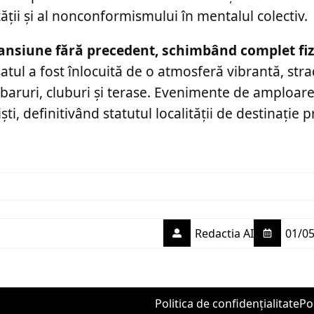
tății și al nonconformismului în mentalul colectiv.
xpansiune fără precedent, schimbând complet f
atul a fost înlocuită de o atmosferă vibrantă, str
aruri, cluburi și terase. Evenimente de amploar
ti, definitivând statutul localității de destinație 
Redactia AI
01/05
Politica de confidențialitate
Po