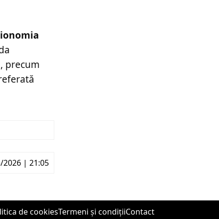
izionomia
ada
e, precum
preferată
/2026 | 21:05
litica de cookies
Termeni și condiții
Contact