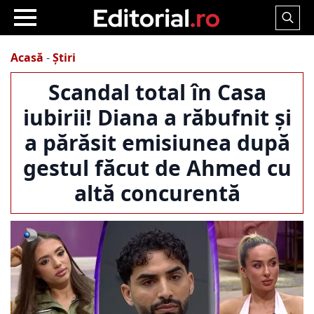
Search
for:
Acasă
-
Știri
Scandal total în Casa
iubirii! Diana a răbufnit și
a părăsit emisiunea după
gestul făcut de Ahmed cu
altă concurentă