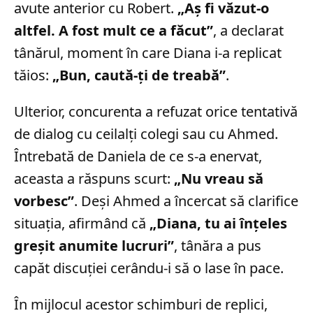
avute anterior cu Robert.
„Aș fi văzut-o
altfel. A fost mult ce a făcut”
, a declarat
tânărul, moment în care Diana i-a replicat
tăios:
„Bun, caută-ți de treabă”
.
Ulterior, concurenta a refuzat orice tentativă
de dialog cu ceilalți colegi sau cu Ahmed.
Întrebată de Daniela de ce s-a enervat,
aceasta a răspuns scurt:
„Nu vreau să
vorbesc”
. Deși Ahmed a încercat să clarifice
situația, afirmând că
„Diana, tu ai înțeles
greșit anumite lucruri”
, tânăra a pus
capăt discuției cerându-i să o lase în pace.
În mijlocul acestor schimburi de replici,