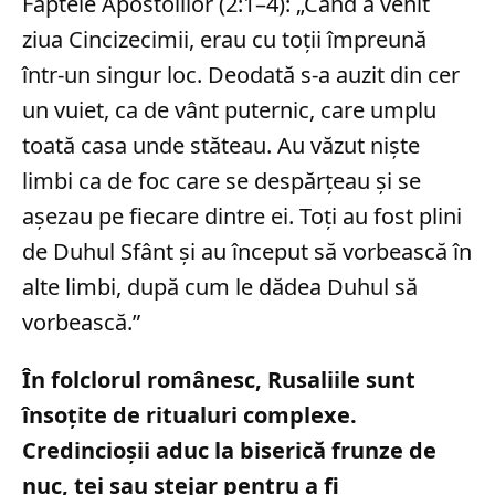
Faptele Apostolilor (2:1–4): „Când a venit
ziua Cincizecimii, erau cu toții împreună
într-un singur loc. Deodată s-a auzit din cer
un vuiet, ca de vânt puternic, care umplu
toată casa unde stăteau. Au văzut niște
limbi ca de foc care se despărțeau și se
așezau pe fiecare dintre ei. Toți au fost plini
de Duhul Sfânt și au început să vorbească în
alte limbi, după cum le dădea Duhul să
vorbească.”
În folclorul românesc, Rusaliile sunt
însoțite de ritualuri complexe.
Credincioșii aduc la biserică frunze de
nuc, tei sau stejar pentru a fi