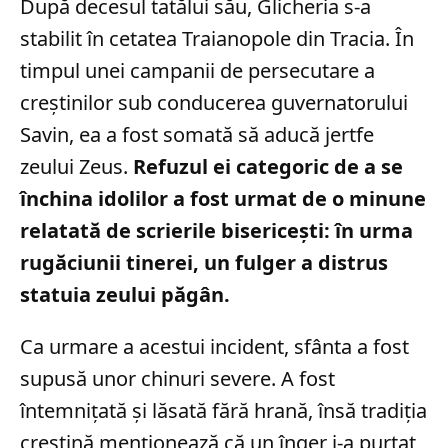
După decesul tatălui său, Glicheria s-a
stabilit în cetatea Traianopole din Tracia. În
timpul unei campanii de persecutare a
creștinilor sub conducerea guvernatorului
Savin, ea a fost somată să aducă jertfe
zeului Zeus.
Refuzul ei categoric de a se
închina idolilor a fost urmat de o minune
relatată de scrierile bisericești: în urma
rugăciunii tinerei, un fulger a distrus
statuia zeului păgân.
Ca urmare a acestui incident, sfânta a fost
supusă unor chinuri severe. A fost
întemnițată și lăsată fără hrană, însă tradiția
creștină menționează că un înger i-a purtat