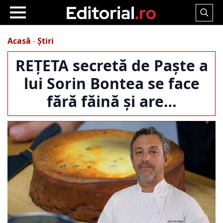
Search
for:
Acasă
-
Știri
REȚETA secretă de Paște a
lui Sorin Bontea se face
fără făină și are…