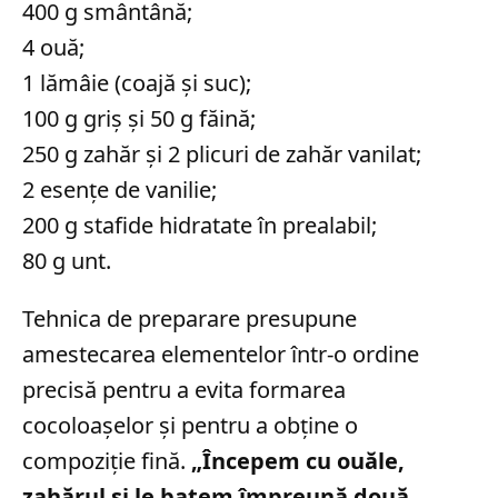
400 g smântână;
4 ouă;
1 lămâie (coajă și suc);
100 g griș și 50 g făină;
250 g zahăr și 2 plicuri de zahăr vanilat;
2 esențe de vanilie;
200 g stafide hidratate în prealabil;
80 g unt.
Tehnica de preparare presupune
amestecarea elementelor într-o ordine
precisă pentru a evita formarea
cocoloașelor și pentru a obține o
compoziție fină.
„Începem cu ouăle,
zahărul și le batem împreună două