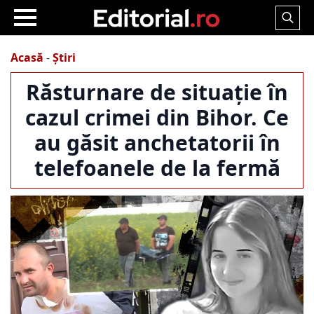
Search
for:
Acasă
-
Știri
Răsturnare de situație în
cazul crimei din Bihor. Ce
au găsit anchetatorii în
telefoanele de la fermă