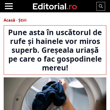
Search
for:
Acasă
-
Știri
Pune asta în uscătorul de
rufe și hainele vor miros
superb. Greșeala uriașă
pe care o fac gospodinele
mereu!