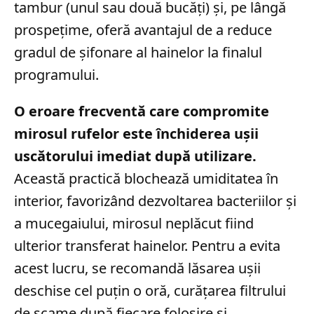
tambur (unul sau două bucăți) și, pe lângă
prospețime, oferă avantajul de a reduce
gradul de șifonare al hainelor la finalul
programului.
O eroare frecventă care compromite
mirosul rufelor este închiderea ușii
uscătorului imediat după utilizare.
Această practică blochează umiditatea în
interior, favorizând dezvoltarea bacteriilor și
a mucegaiului, mirosul neplăcut fiind
ulterior transferat hainelor. Pentru a evita
acest lucru, se recomandă lăsarea ușii
deschise cel puțin o oră, curățarea filtrului
de scame după fiecare folosire și