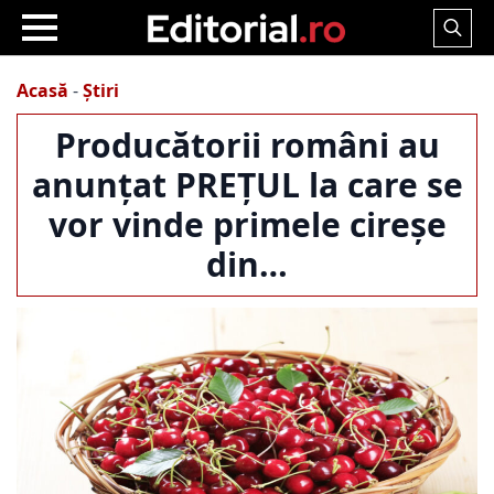
Search
for:
Acasă
-
Știri
Producătorii români au
anunțat PREȚUL la care se
vor vinde primele cireșe
din…