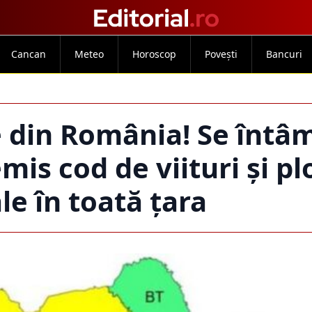
Cancan
Meteo
Horoscop
Povești
Bancuri
e din România! Se întâ
mis cod de viituri și pl
le în toată țara