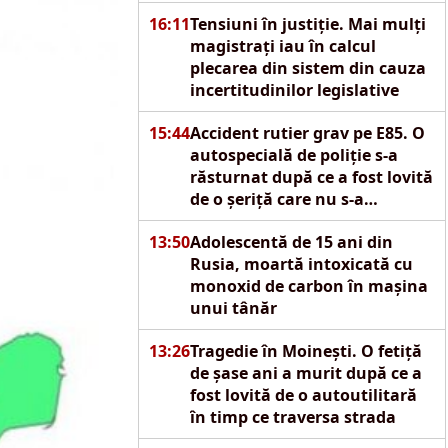
16:11
Tensiuni în justiție. Mai mulți
magistrați iau în calcul
plecarea din sistem din cauza
incertitudinilor legislative
15:44
Accident rutier grav pe E85. O
autospecială de poliție s-a
răsturnat după ce a fost lovită
de o șeriță care nu s-a
asigurat
13:50
Adolescentă de 15 ani din
Rusia, moartă intoxicată cu
monoxid de carbon în mașina
unui tânăr
13:26
Tragedie în Moinești. O fetiță
de șase ani a murit după ce a
fost lovită de o autoutilitară
în timp ce traversa strada