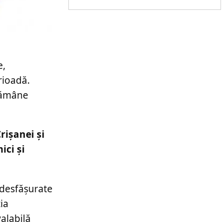
e,
rioadă.
 rămâne
rișanei și
ici și
i desfășurate
ia
alabilă