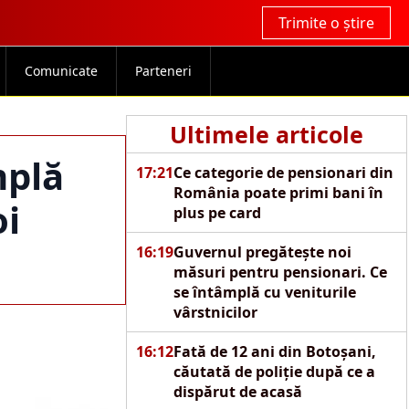
Trimite o știre
Comunicate
Parteneri
Ultimele articole
mplă
17:21
Ce categorie de pensionari din
România poate primi bani în
oi
plus pe card
16:19
Guvernul pregătește noi
măsuri pentru pensionari. Ce
se întâmplă cu veniturile
vârstnicilor
16:12
Fată de 12 ani din Botoșani,
căutată de poliție după ce a
dispărut de acasă