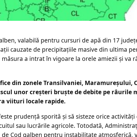
alben, valabilă pentru cursuri de apă din 17 județ
dații cauzate de precipitațiile masive din ultima pe
, măsura a intrat în vigoare la orele amiezii și va
fice din zonele Transilvaniei, Maramureșului, C
iscul unor creșteri bruște de debite pe râurile m
a viituri locale rapide.
feste prudență sporită și să sisteze orice activităț
itul sau lucrările agricole. Totodată, Administraț
 de Cod galben pentru instabilitate atmosferică, v