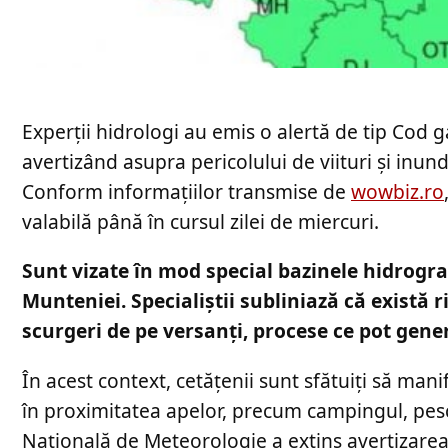
Experții hidrologi au emis o alertă de tip Cod g
avertizând asupra pericolului de viituri și inun
Conform informațiilor transmise de
wowbiz.ro
valabilă până în cursul zilei de miercuri.
Sunt vizate în mod special bazinele hidrogra
Munteniei. Specialiștii subliniază că există r
scurgeri de pe versanți, procese ce pot gener
În acest context, cetățenii sunt sfătuiți să mani
în proximitatea apelor, precum campingul, pescu
Națională de Meteorologie a extins avertizarea