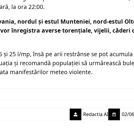
ră, la ora 22:00.
nia, nordul și estul Munteniei, nord-estul Olt
vor înregistra averse torențiale, vijelii, căderi
15 și 25 l/mp, însă pe arii restrânse se pot acumul
tuația și recomandă populației să urmărească bule
rata manifestărilor meteo violente.
Redactia AI
02/06