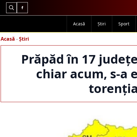
Search
for:
Acasă
Știri
Sport
Acasă
-
Știri
Prăpăd în 17 județ
chiar acum, s-a e
torenția