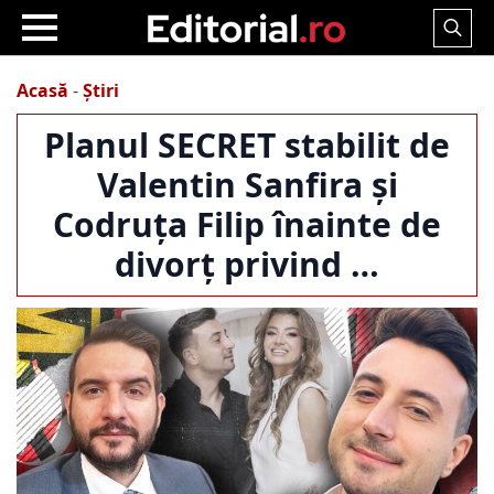
Search
for:
Acasă
-
Știri
Planul SECRET stabilit de
Valentin Sanfira și
Codruța Filip înainte de
divorț privind …