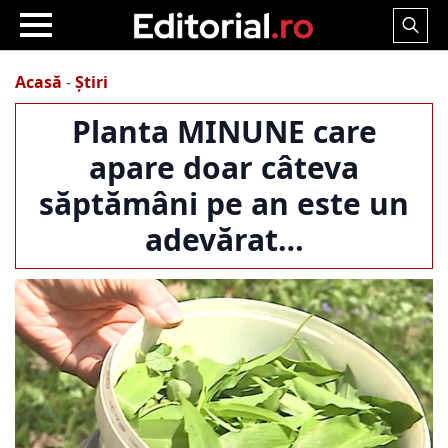
Search
for:
Acasă
-
Știri
Planta MINUNE care
apare doar câteva
săptămâni pe an este un
adevărat…