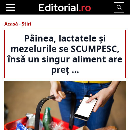
Search
for:
Acasă
-
Știri
Pâinea, lactatele și
mezelurile se SCUMPESC,
însă un singur aliment are
preț …