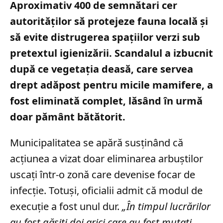
Aproximativ 400 de semnătari cer
autorităților să protejeze fauna locală și
să evite distrugerea spațiilor verzi sub
pretextul igienizării. Scandalul a izbucnit
după ce vegetația deasă, care servea
drept adăpost pentru micile mamifere, a
fost eliminată complet, lăsând în urmă
doar pământ bătătorit.
Municipalitatea se apără susținând că
acțiunea a vizat doar eliminarea arbuștilor
uscați într-o zonă care devenise focar de
infecție. Totuși, oficialii admit că modul de
execuție a fost unul dur.
„În timpul lucrărilor
au fost găsiţi doi arici care au fost mutaţi