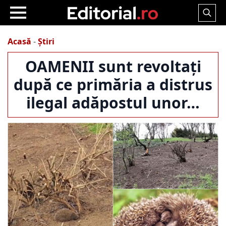
Search
for:
Acasă
-
Știri
OAMENII sunt revoltați
după ce primăria a distrus
ilegal adăpostul unor…