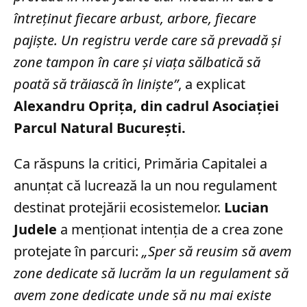
întreţinut fiecare arbust, arbore, fiecare
pajişte. Un registru verde care să prevadă şi
zone tampon în care şi viaţa sălbatică să
poată să trăiască în linişte”
, a explicat
Alexandru Oprița, din cadrul Asociației
Parcul Natural București.
Ca răspuns la critici, Primăria Capitalei a
anunțat că lucrează la un nou regulament
destinat protejării ecosistemelor.
Lucian
Judele
a menționat intenția de a crea zone
protejate în parcuri:
„Sper să reusim să avem
zone dedicate să lucrăm la un regulament să
avem zone dedicate unde să nu mai existe