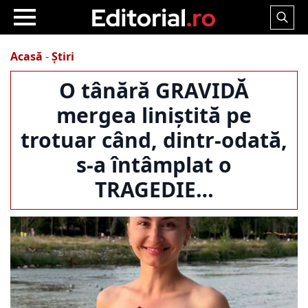
Search
for:
Acasă
-
Știri
O tânără GRAVIDĂ
mergea liniștită pe
trotuar când, dintr-odată,
s-a întâmplat o
TRAGEDIE…