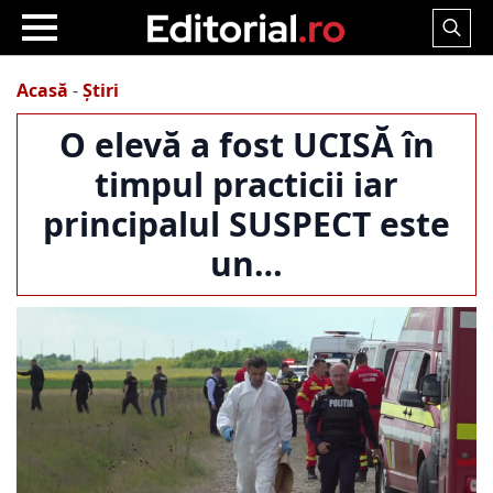
Search
for:
Acasă
-
Știri
O elevă a fost UCISĂ în
timpul practicii iar
principalul SUSPECT este
un…