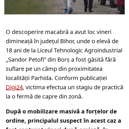
O descoperire macabră a avut loc vineri
dimineață în județul Bihor, unde o elevă de
18 ani de la Liceul Tehnologic Agroindustrial
„Sandor Petofi” din Borș a fost găsită fără
suflare pe un câmp din proximitatea
localității Parhida. Conform publicației
Digi24
, victima efectua un stagiu de practică
la o fermă de capre din zonă.
După o mobilizare masivă a forțelor de
ordine, principalul suspect în acest caz a