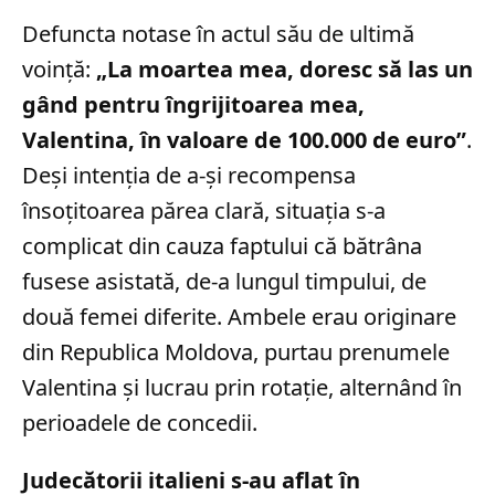
Defuncta notase în actul său de ultimă
voință:
„La moartea mea, doresc să las un
gând pentru îngrijitoarea mea,
Valentina, în valoare de 100.000 de euro”
.
Deși intenția de a-și recompensa
însoțitoarea părea clară, situația s-a
complicat din cauza faptului că bătrâna
fusese asistată, de-a lungul timpului, de
două femei diferite. Ambele erau originare
din Republica Moldova, purtau prenumele
Valentina și lucrau prin rotație, alternând în
perioadele de concedii.
Judecătorii italieni s-au aflat în