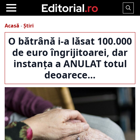
Search
for:
Acasă
-
Știri
O bătrână i-a lăsat 100.000
de euro îngrijitoarei, dar
instanța a ANULAT totul
deoarece…