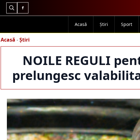
Search
for:
Acasă
Știri
Sport
Acasă
-
Știri
NOILE REGULI pent
prelungesc valabili