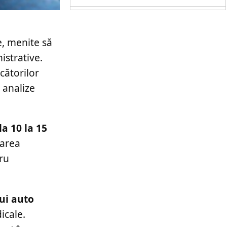
e, menite să
istrative.
cătorilor
 analize
a 10 la 15
uarea
tru
ui auto
icale.