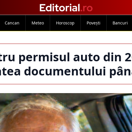
Cancan
Meteo
Horoscop
Povești
Bancuri
ru permisul auto din 
tatea documentului pân