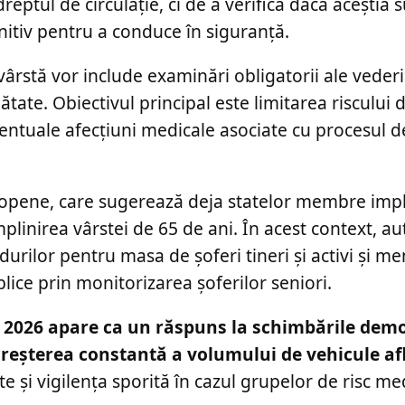
eptul de circulație, ci de a verifica dacă aceștia s
gnitiv pentru a conduce în siguranță.
vârstă vor include examinări obligatorii ale vederi
ătate. Obiectivul principal este limitarea riscului 
entuale afecțiuni medicale asociate cu procesul d
uropene, care sugerează deja statelor membre im
inirea vârstei de 65 de ani. În acest context, aut
urilor pentru masa de șoferi tineri și activi și m
ice prin monitorizarea șoferilor seniori.
 2026 apare ca un răspuns la schimbările demo
 creșterea constantă a volumului de vehicule afl
e și vigilența sporită în cazul grupelor de risc me