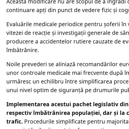
Această modificare nu are scopul de a îngrădi dr
continuare apți din punct de vedere fizic și co
Evaluările medicale periodice pentru șoferii în 
vitezei de reacție și investigații generale de săn
producere a accidentelor rutiere cauzate de ev
îmbătrânire.
Noile prevederi se aliniază recomandărilor e
unor controale medicale mai frecvente după împl
urmăresc un echilibru între simplificarea proced
unui nivel optim de siguranță pe drumurile publ
Implementarea acestui pachet legislativ din
respectiv îmbătrânirea populației, dar și la
trafic.
Procedurile simplificate pentru majoritat