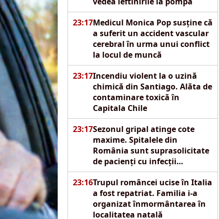
vedea ieftinirile la pompă
23:17
Medicul Monica Pop susține că
a suferit un accident vascular
cerebral în urma unui conflict
la locul de muncă
23:17
Incendiu violent la o uzină
chimică din Santiago. Alăta de
contaminare toxică în
Capitala Chile
23:17
Sezonul gripal atinge cote
maxime. Spitalele din
România sunt suprasolicitate
de pacienți cu infecții
respiratorii acute
23:16
Trupul româncei ucise în Italia
a fost repatriat. Familia i-a
organizat înmormântarea în
localitatea natală