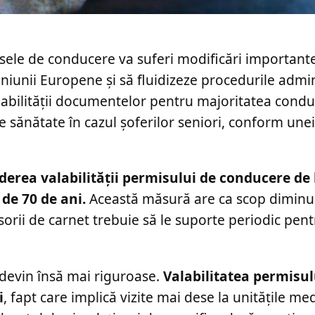
isele de conducere va suferi modificări important
niunii Europene și să fluidizeze procedurile admin
labilității documentelor pentru majoritatea condu
de sănătate în cazul șoferilor seniori, conform unei
derea valabilității permisului de conducere de l
 de 70 de ani.
Această măsură are ca scop dimin
sorii de carnet trebuie să le suporte periodic pen
 devin însă mai riguroase.
Valabilitatea permisul
i
, fapt care implică vizite mai dese la unitățile med