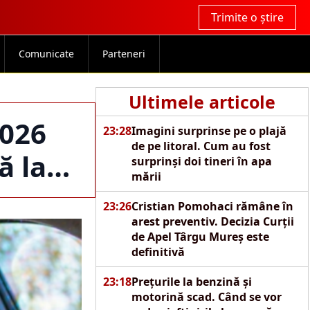
Trimite o știre
Comunicate
Parteneri
Ultimele articole
2026
23:28
Imagini surprinse pe o plajă
de pe litoral. Cum au fost
ă la…
surprinși doi tineri în apa
mării
23:26
Cristian Pomohaci rămâne în
arest preventiv. Decizia Curții
de Apel Târgu Mureș este
definitivă
23:18
Prețurile la benzină și
motorină scad. Când se vor