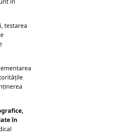
unt în
i, testarea
de
e
plementarea
oritățile
enținerea
grafice,
ate în
dical