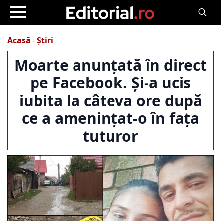
Search
for:
Acasă
-
Știri
Moarte anunțată în direct
pe Facebook. Și-a ucis
iubita la câteva ore după
ce a amenințat-o în fața
tuturor