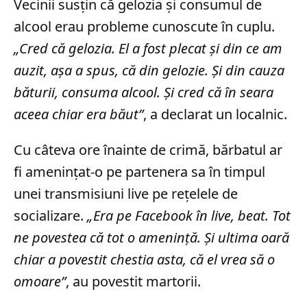
Vecinii susțin că gelozia și consumul de
alcool erau probleme cunoscute în cuplu.
„Cred că gelozia. El a fost plecat şi din ce am
auzit, aşa a spus, că din gelozie. Şi din cauza
băturii, consuma alcool. Şi cred că în seara
aceea chiar era băut”
, a declarat un localnic.
Cu câteva ore înainte de crimă, bărbatul ar
fi amenințat-o pe partenera sa în timpul
unei transmisiuni live pe rețelele de
socializare.
„Era pe Facebook în live, beat. Tot
ne povestea că tot o ameninţă. Şi ultima oară
chiar a povestit chestia asta, că el vrea să o
omoare”
, au povestit martorii.