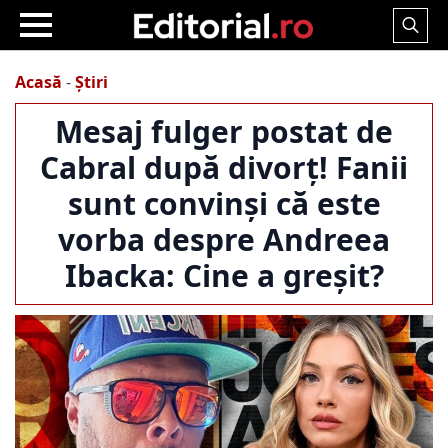
Search
for:
Acasă
-
Știri
Mesaj fulger postat de
Cabral după divorț! Fanii
sunt convinși că este
vorba despre Andreea
Ibacka: Cine a greșit?