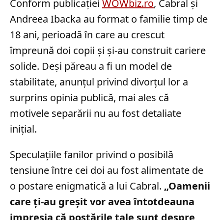
Conform publicației
WOWbiz.ro
, Cabral și
Andreea Ibacka au format o familie timp de
18 ani, perioadă în care au crescut
împreună doi copii și și-au construit cariere
solide. Deși păreau a fi un model de
stabilitate, anunțul privind divorțul lor a
surprins opinia publică, mai ales că
motivele separării nu au fost detaliate
inițial.
Speculațiile fanilor privind o posibilă
tensiune între cei doi au fost alimentate de
o postare enigmatică a lui Cabral.
„Oamenii
care ți-au greșit vor avea întotdeauna
impresia că postările tale sunt despre