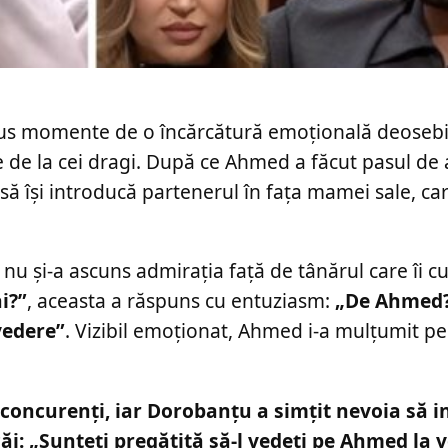
 adus momente de o încărcătură emoțională deoseb
e de la cei dragi. După ce Ahmed a făcut pasul de
 să își introducă partenerul în fața mamei sale, car
nu și-a ascuns admirația față de tânărul care îi cu
i?”
, aceasta a răspuns cu entuziasm:
„De Ahmed?
vedere”
. Vizibil emoționat, Ahmed i-a mulțumit p
i concurenți, iar Dorobanțu a simțit nevoia să i
i: „Sunteți pregătită să-l vedeți pe Ahmed la v