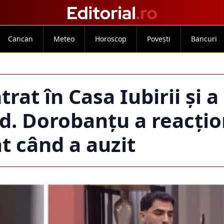
Cancan
Meteo
Horoscop
Povești
Bancuri
rat în Casa Iubirii și a
d. Dorobanțu a reacțio
t când a auzit