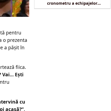
cronometru a echipajelor
SMURD la Reghin
ită pentru
 a o prezenta
e a pășit în
rtează fiica.
 Vai… Ești
entru
ntervină cu
oi acasă?”
.