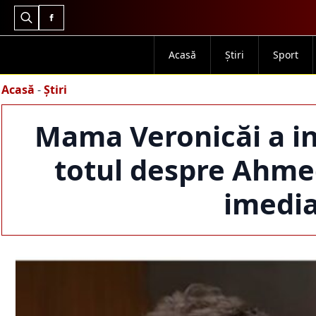
Search
for:
Acasă
Știri
Sport
Acasă
-
Știri
Mama Veronicăi a int
totul despre Ahme
imedia