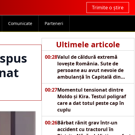
Trimite o știre
Comunicate
Parteneri
Ultimele articole
 spus
00:28
Valul de căldură extremă
lovește România. Sute de
nat
persoane au avut nevoie de
ambulanță în Capitală din
cauza caniculei
00:27
Momentul tensionat dintre
Moldo și Kira. Testul poligraf
care a dat totul peste cap în
cuplu
00:26
Bărbat rănit grav într-un
accident cu tractorul în