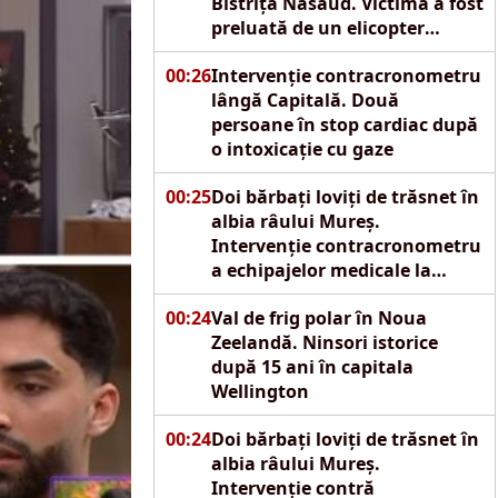
Bistrița Năsăud. Victima a fost
preluată de un elicopter
SMURD
00:26
Intervenție contracronometru
lângă Capitală. Două
persoane în stop cardiac după
o intoxicație cu gaze
00:25
Doi bărbați loviți de trăsnet în
albia râului Mureș.
Intervenție contracronometru
a echipajelor medicale la
Reghin
00:24
Val de frig polar în Noua
Zeelandă. Ninsori istorice
după 15 ani în capitala
Wellington
00:24
Doi bărbați loviți de trăsnet în
albia râului Mureș.
Intervenție contră